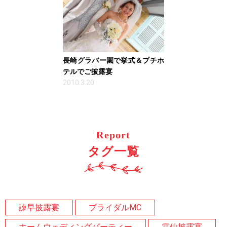
長崎グラバー園で挙式＆プチホ
テルでご披露宴
2010.3.20
Report
タグ一覧
諫早披露宴
ブライダルMC
ホームウェディングパーティー
雲仙披露宴