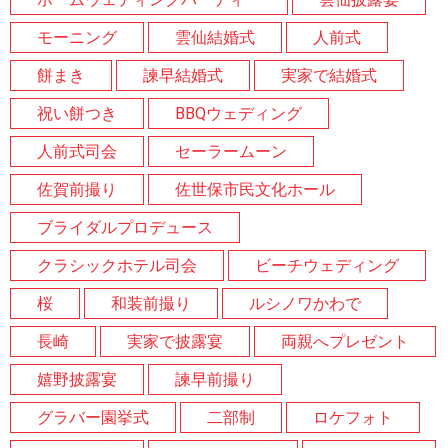
モーニング
雲仙結婚式
人前式
餅まき
諫早結婚式
実家で結婚式
祝い餅つき
BBQウェディング
人前式司会
セーラームーン
佐賀前撮り
佐世保市民文化ホール
ブライダルプロデュース
クラシックホテル司会
ビーチウェディング
桜
和装前撮り
ルシノワかわで
長崎
実家で披露宴
両親へプレゼント
嬉野披露宴
諫早前撮り
グラバー園挙式
二部制
ロケフォト