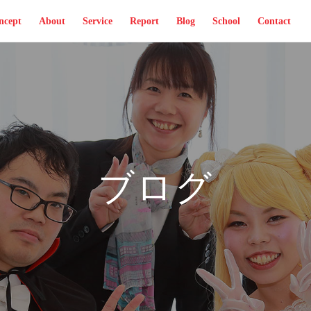
ncept
About
Service
Report
Blog
School
Contact
ブログ